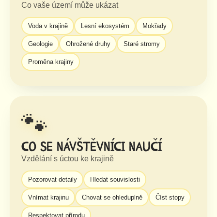
Co vaše území může ukázat
Voda v krajině
Lesní ekosystém
Mokřady
Geologie
Ohrožené druhy
Staré stromy
Proměna krajiny
🐾
Co se návštěvníci naučí
Vzdělání s úctou ke krajině
Pozorovat detaily
Hledat souvislosti
Vnímat krajinu
Chovat se ohleduplně
Číst stopy
Respektovat přírodu